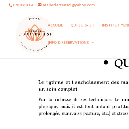
0782082004
atelierlartensoi@yahoo.com
ACCUEIL
QUI SUIS-JE ?
INSTITUT YEN
INFO & RESERVATIONS
QU
Le rythme et l’enchaînement des man
un soin complet
.
Par la richesse de ses techniques,
le ma
physique, mais il est tout autant
profit
prolongée, mauvaise posture, etc.) et stress