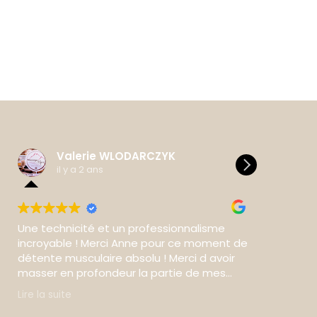
Valerie WLODARCZYK
pro
il y a 2 ans
il y 
Une technicité et un professionnalisme
Du talent à
incroyable ! Merci Anne pour ce moment de
limite , de
détente musculaire absolu ! Merci d avoir
coeur gros
masser en profondeur la partie de mes
investissem
trapèzes complètement coincée et d avoir
le point d’
Lire la suite
Lire la suite
détendu l ensemble des douleurs sur mon
Merci.