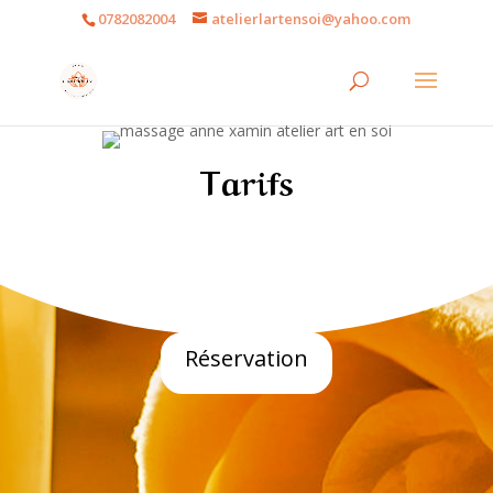
0782082004
atelierlartensoi@yahoo.com
Tarifs
Réservation