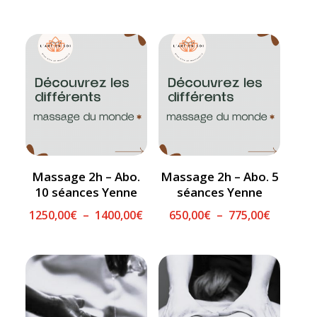
de
prix :
prix :
160,00€
470,00€
à
à
185,00€
595,00€
Massage 2h – Abo.
Massage 2h – Abo. 5
10 séances Yenne
séances Yenne
Plage
Plage
1250,00
€
–
1400,00
€
650,00
€
–
775,00
€
de
de
prix :
prix :
1250,00€
650,00€
à
à
1400,00€
775,00€