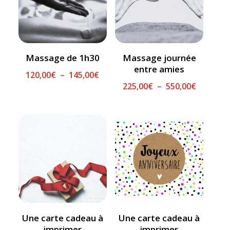
Massage de 1h30
Massage journée
entre amies
Plage
120,00
€
–
145,00
€
Plage
225,00
€
–
550,00
€
de
de
prix :
prix :
120,00€
225,00€
à
à
145,00€
550,00€
Une carte cadeau à
Une carte cadeau à
imprimer
imprimer