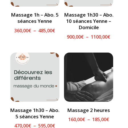
Massage 1h – Abo. 5
Massage 1h30 – Abo.
séances Yenne
10 séances Yenne –
Domicile
Plage
360,00
€
–
485,00
€
Plage
900,00
€
–
1100,00
€
de
de
prix :
prix :
360,00€
900,00€
à
à
485,00€
1100,00
Massage 1h30 – Abo.
Massage 2 heures
5 séances Yenne
Plage
160,00
€
–
185,00
€
Plage
470,00
€
–
595,00
€
de