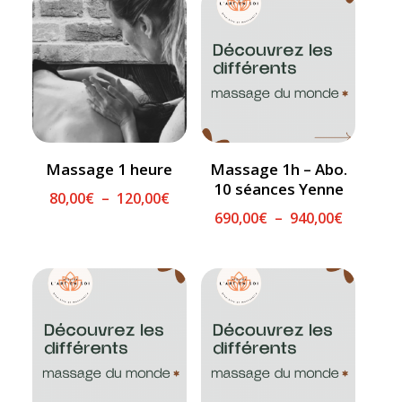
Massage 1 heure
Massage 1h – Abo.
10 séances Yenne
Plage
80,00
€
–
120,00
€
Plage
690,00
€
–
940,00
€
de
de
prix :
prix :
80,00€
690,00€
à
à
120,00€
940,00€