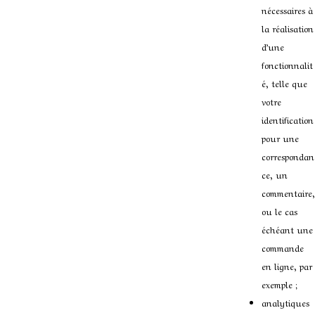
nécessaires à
la réalisation
d’une
fonctionnalit
é, telle que
votre
identification
pour une
correspondan
ce, un
commentaire,
ou le cas
échéant une
commande
en ligne, par
exemple ;
analytiques