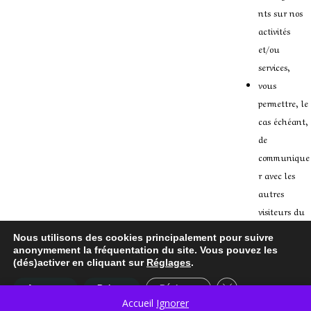
nts sur nos
activités
et/ou
services,
vous
permettre, le
cas échéant,
de
communique
r avec les
autres
visiteurs du
Site,
Nous utilisons des cookies principalement pour suivre
notamment à
anonymement la fréquentation du site. Vous pouvez les
(dés)activer en cliquant sur
Réglages
.
travers les
commentaire
Fermer la bannièr
Accepter
Rejeter
Réglages
s d’articles,
Accueil
Ignorer