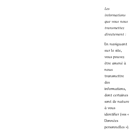
Les
informations
que vous nous
transmettez
directement :
En naviguant
sur le site,
vous pouvez
être amené à
nous
transmettre
des
informations,
dont certaines
sont de nature
à vous
identifier (vos «
Données
personnelles »).