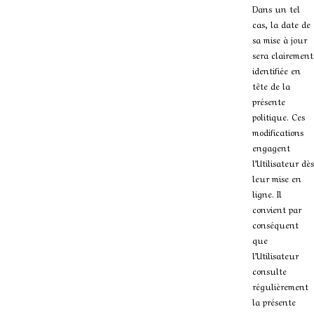
Dans un tel
cas, la date de
sa mise à jour
sera clairement
identifiée en
tête de la
présente
politique. Ces
modifications
engagent
l’Utilisateur dès
leur mise en
ligne. Il
convient par
conséquent
que
l’Utilisateur
consulte
régulièrement
la présente