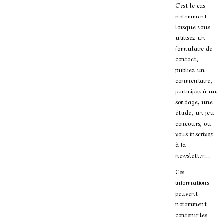
C’est le cas
notamment
lorsque vous
utilisez un
formulaire de
contact,
publiez un
commentaire,
participez à un
sondage, une
étude, un jeu-
concours, ou
vous inscrivez
à la
newsletter…
Ces
informations
peuvent
notamment
contenir les