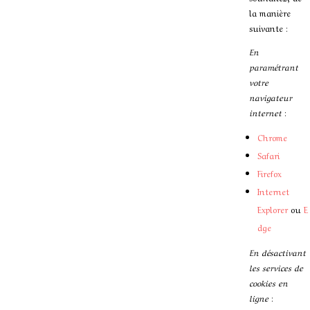
la manière
suivante :
En
paramétrant
votre
navigateur
internet
:
Chrome
Safari
Firefox
Internet
Explorer
ou
E
dge
En désactivant
les services de
cookies en
ligne
: