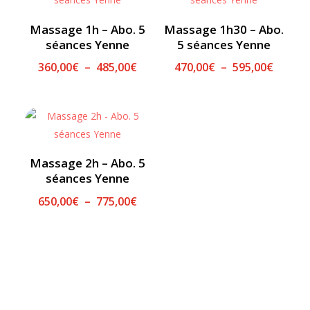
Massage 1h – Abo. 5
Massage 1h30 – Abo.
séances Yenne
5 séances Yenne
Plage
Plage
360,00
€
–
485,00
€
470,00
€
–
595,00
€
de
de
prix :
prix :
360,00€
470,00
à
à
485,00€
595,00
Massage 2h – Abo. 5
séances Yenne
Plage
650,00
€
–
775,00
€
de
prix :
650,00€
à
775,00€