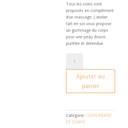
Tous les soins sont
proposés en complément
d’un massage. L’atelier
l’art en soi vous propose
un gommage du corps
pour une peau douce,
purifiée et détendue.
quantité
de
Soin
Ajouter au
Exfoliant
corps
panier
-
30mn
Catégorie :
SOIN VISAGE
ET CORPS